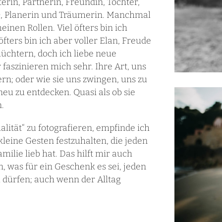
erin, Partnerin, Freundin, Tochter,
h), Planerin und Träumerin. Manchmal
inen Rollen. Viel öfters bin ich
ters bin ich aber voller Elan, Freude
hüchtern, doch ich liebe neue
aszinieren mich sehr. Ihre Art, uns
n; oder wie sie uns zwingen, uns zu
u zu entdecken. Quasi als ob sie
.
alität“ zu fotografieren, empfinde ich
e kleine Gesten festzuhalten, die jeden
milie lieb hat. Das hilft mir auch
 was für ein Geschenk es sei, jeden
 dürfen; auch wenn der Alltag