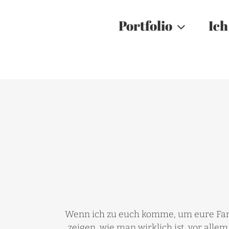
Zum
Inhalt
Portfolio
Ich
springen
Wenn ich zu euch komme, um eure Famili
zeigen, wie man wirklich ist, vor alle