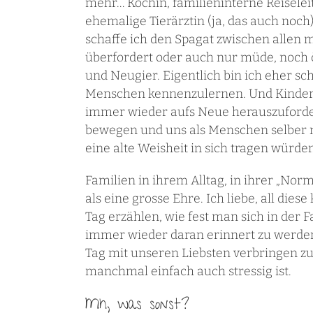
mehr… Köchin, familieninterne Reiseleit
ehemalige Tierärztin (ja, das auch noc
schaffe ich den Spagat zwischen allen me
überfordert oder auch nur müde, noch öf
und Neugier. Eigentlich bin ich eher sc
Menschen kennenzulernen. Und Kinder f
immer wieder aufs Neue herauszuforder
bewegen und uns als Menschen selber ne
eine alte Weisheit in sich tragen würden
Familien in ihrem Alltag, in ihrer „Norm
als eine grosse Ehre. Ich liebe, all dies
Tag erzählen, wie fest man sich in der Fa
immer wieder daran erinnert zu werden,
Tag mit unseren Liebsten verbringen zu
manchmal einfach auch stressig ist.
Mh, was sonst?