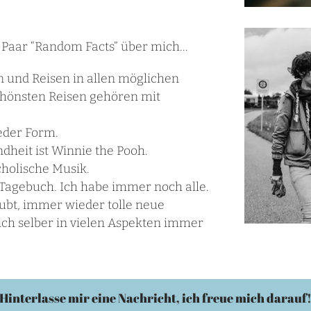
in Paar “Random Facts” über mich…
 und Reisen in allen möglichen
chönsten Reisen gehören mit
eder Form.
dheit ist Winnie the Pooh.
holische Musik.
n Tagebuch. Ich habe immer noch alle.
laubt, immer wieder tolle neue
h selber in vielen Aspekten immer
Hinterlasse mir eine Nachricht, ich freue mich darauf