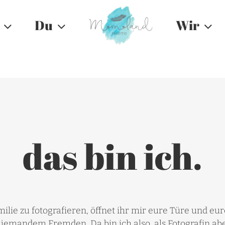
Du
Wir
das bin ich.
e zu fotografieren, öffnet ihr mir eure Türe und eure H
m jemandem Fremden. Da bin ich also, als Fotografin ab